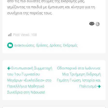
από τις πιο δυνατές στιγμές της εκδρομής μας,
γεμίζοντας τα παιδιά με έμπνευση και κίνητρο για τη
συνέχεια της πορείας τους.
Post Views:
108
ανακοινώσεις
,
δράσεις
,
Δράσεις
,
Εκδρομές
Πλοήγηση
Εντυπωσιακή Συμμετοχή
Οδοιπορικό στα Ιωάννινα:
άρθρων
του 1ου Γυμνασίου
Μια Τριήμερη Εκδρομή
Μεγάρων «Ευκλείδειο» στο
Γεμάτη Γνώση, Ιστορία και
Πανελλήνιο Μαθητικό
Πολιτισμό
Συνέδριο στη Νάουσα!