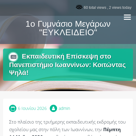
Skip
60 total views
, 2 views today
to
content
1ο Γυμνάσιο Μεγάρων
"ΕΥΚΛΕΙΔΕΙΟ"
Εκπαιδευτική Επίσκεψη στο
Πανεπιστήμιο Ιωαννίνων: Κοιτώντας
Ψηλά!
6 Ιουνίου 2026
admin
Στο πλαίσιο της τριήμερης εκπαιδευτικής εκδρομής του
σχολείου μας στην πόλη των Ιωαννίνων, την
Πέμπτη