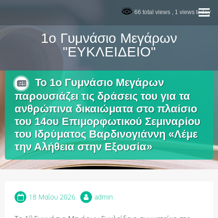
Skip
66 total views
, 1 views today
to
content
1ο Γυμνάσιο Μεγάρων
"ΕΥΚΛΕΙΔΕΙΟ"
Το 1ο Γυμνάσιο Μεγάρων
παρουσιάζει τις δράσεις του για τα
ανθρώπινα δικαιώματα στο πλαίσιο
του 14ου Επιμορφωτικού Σεμιναρίου
του Ιδρύματος Βαρδινογιάννη «Λέμε
την Αλήθεια στην Εξουσία»
18 Μαΐου 2026
admin
ο