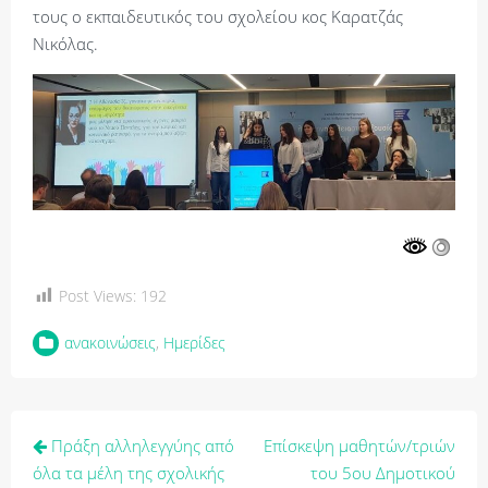
τους ο εκπαιδευτικός του σχολείου κος Καρατζάς
Νικόλας.
Post Views:
192
ανακοινώσεις
,
Ημερίδες
Πλοήγηση
Πράξη αλληλεγγύης από
Επίσκεψη μαθητών/τριών
άρθρων
όλα τα μέλη της σχολικής
του 5ου Δημοτικού