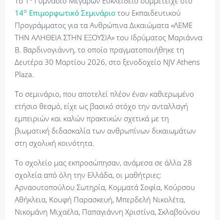
Το 1
Γυμνάσιο Μεγάρων Ευκλείδειο συμμετείχε στο
ο
14
Επιμορφωτικό Σεμινάριο
του Εκπαιδευτικού
Προγράμματος για τα Ανθρώπινα Δικαιώματα «ΛΕΜΕ
ΤΗΝ ΑΛΗΘΕΙΑ ΣΤΗΝ ΕΞΟΥΣΙΑ» του Ιδρύματος Μαριάννα
Β. Βαρδινογιάννη, το οποίο πραγματοποιήθηκε τη
Δευτέρα 30 Μαρτίου 2026, στο ξενοδοχείο NJV Athens
Plaza.
Το σεμινάριο, που αποτελεί πλέον έναν καθιερωμένο
ετήσιο θεσμό, είχε ως βασικό στόχο την ανταλλαγή
εμπειριών και καλών πρακτικών σχετικά με τη
βιωματική διδασκαλία των ανθρωπίνων δικαιωμάτων
στη σχολική κοινότητα.
Το σχολείο μας εκπροσώπησαν, ανάμεσα σε άλλα 28
σχολεία από όλη την Ελλάδα, οι μαθήτριες:
Αρναουτοπούλου Σωτηρία, Κομματά Σοφία, Κούρσου
Αθήκλεια, Κουφή Παρασκευή, Μπερδελή Νικολέτα,
Νικομάνη Μιχαέλα, Παπαγιάννη Χριστίνα, Σκλαβούνου